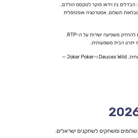
הבדלים בין וידאו פוקר לטקסס הולדם,
 פופולריות (Jacks or Better, Deuces Wild), טבלאות תשלום, אסטרטגיה אופטימלית
וידאו פוקר דורש יותר מיומנות מסלוטים — בחירת הקלפים להחזיק משפיעה ישירות על ה-RTP.
יתרון הבית משמעותית.
מומלץ להתחיל מ-Jacks or Better — גרסה פשוטה ורווחית. Deuces Wild ו-Joker Poker —
 תשלומים ומשחקים לשחקנים ישראלים.