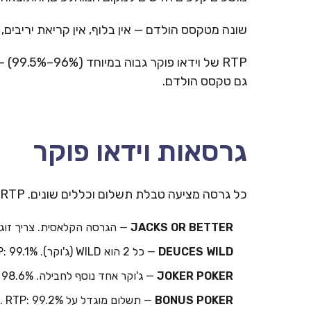
שונה מטקסס הולדם — אין בלוף, אין קריאת יריבים, 
RTP של וידאו פוקר גבוה במיוחד (96%–99.5%) — לעיתים גבוה יותר מבלאקג'ק ורולטה.
גם טקסס הולדם.
גרסאות וידאו פוקר
כל גרסה מציעה טבלת תשלום וכללים שונים. RTP תלוי בטבלת התשלום הספציפית ובאסטרטגיה.
JACKS OR BETTER
— הגרסה הקלאסית. צריך זוג JACKS ומעלה לזכות. RTP מלא: 99.5%
DEUCES WILD
— כל 2 הוא WILD (ג'וקר). RTP: 99.1%+ עם אסטרטגיה מלאה.
JOKER POKER
— ג'וקר אחד נוסף לחבילה. RTP: 98.6%+.
BONUS POKER
— תשלום מוגדל על FOUR OF A KIND. RTP: 99.2%.