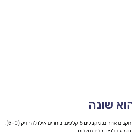
הוא שונה
וידאו פוקר = משחק נגד המכונה (RNG), לא נגד שחקנים אחרים. מקבלים 5 קלפים, בוחרים אילו להחזיק (0–5),
 נקבעת לפי טבלת תשלום.