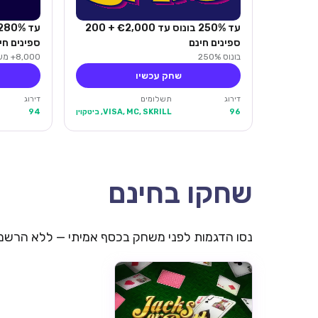
עד 250% בונוס עד €2,000 + 200
ספינים חינם
ספינים חי
בונוס 250%
8,000+ משחקים
שחק עכשיו
דירוג
תשלומים
דירוג
96
VISA, MC, SKRILL, ביטקוין
94
שחקו בחינם
נסו הדגמות לפני משחק בכסף אמיתי — ללא הרשמ