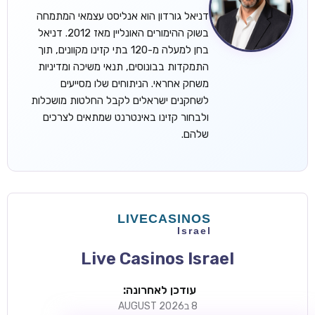
דניאל גורדון הוא אנליסט עצמאי המתמחה
בשוק ההימורים האונליין מאז 2012. דניאל
בחן למעלה מ-120 בתי קזינו מקוונים, תוך
התמקדות בבונוסים, תנאי משיכה ומדיניות
משחק אחראי. הניתוחים שלו מסייעים
לשחקנים ישראלים לקבל החלטות מושכלות
ולבחור קזינו באינטרנט שמתאים לצרכים
שלהם.
ROYSPINS
חבילת קבלת פנים: עד 250% בונוס עד €2,000 + 200 ספינים
חינם על ההפקדות הראשונות
MEGAPARI
בונוס קבלת פנים: עד 125% בונוס עד €450 + 250 ספינים חינם
Live Casinos Israel
WAZBEE
עודכן לאחרונה:
חבילת קבלת פנים: עד 280% בונוס עד €2,200 + 230 ספינים
8 בAUGUST 2026