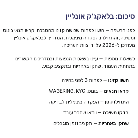
סיכום: בלאקג'ק אונליין
לפני הרשמה — השוו לפחות שלושה קזינו מהטבלה, קראו תנאי בונוס
ומשיכה, והתחילו בהפקדה מינימלית. המדריך לבלאקג'ק אונליין
מעודכן ל-2026 על ידי צוות העריכה.
לשאלות נוספות — עיינו בשאלות הנפוצות ובמדריכים הקשורים
בתחתית העמוד. שחקו באחריות ובתקציב קבוע.
השוו קזינו
— לפחות 3 לפני בחירה
קראו תנאים
— בונוס, WAGERING, KYC
התחילו קטן
— הפקדה מינימלית לבדיקה
בדקו משיכה
— וודאו שהכל עובד
שחקו באחריות
— תקציב וזמן מוגבלים