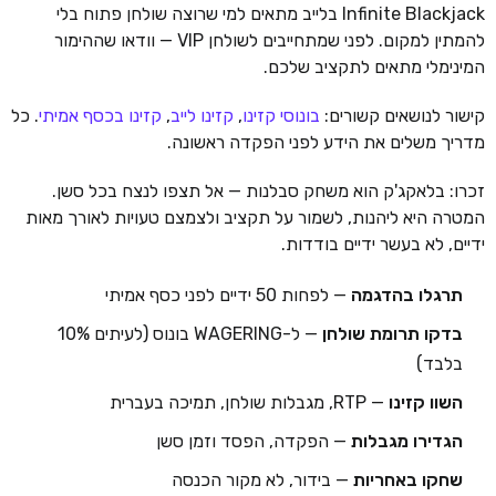
Infinite Blackjack בלייב מתאים למי שרוצה שולחן פתוח בלי
להמתין למקום. לפני שמתחייבים לשולחן VIP — וודאו שההימור
המינימלי מתאים לתקציב שלכם.
קישור לנושאים קשורים:
בונוסי קזינו
,
קזינו לייב
,
קזינו בכסף אמיתי
. כל
מדריך משלים את הידע לפני הפקדה ראשונה.
זכרו: בלאקג'ק הוא משחק סבלנות — אל תצפו לנצח בכל סשן.
המטרה היא ליהנות, לשמור על תקציב ולצמצם טעויות לאורך מאות
ידיים, לא בעשר ידיים בודדות.
תרגלו בהדגמה
— לפחות 50 ידיים לפני כסף אמיתי
בדקו תרומת שולחן
— ל-WAGERING בונוס (לעיתים 10%
בלבד)
השוו קזינו
— RTP, מגבלות שולחן, תמיכה בעברית
הגדירו מגבלות
— הפקדה, הפסד וזמן סשן
שחקו באחריות
— בידור, לא מקור הכנסה