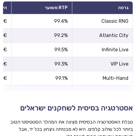
גרסה
RTP משוער
הימו
1€
99.4%
Classic RNG
5€
99.2%
Atlantic City
1€
99.5%
Infinite Live
25€
99.3%
VIP Live
1€
99.1%
Multi-Hand
אסטרטגיה בסיסית לשחקנים ישראלים
טבלת האסטרטגיה הבסיסית מציגה את המהלך הסטטיסטי הטוב
ביותר לכל שילוב קלפים. היא לא מבטיחה ניצחון בכל יד, אבל