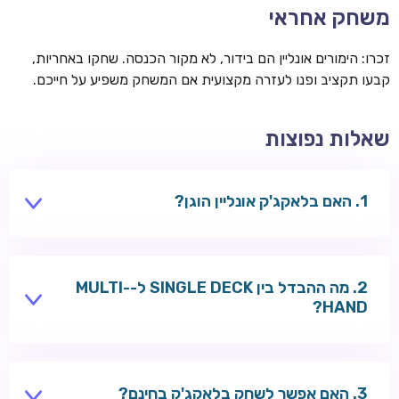
משחק אחראי
זכרו: הימורים אונליין הם בידור, לא מקור הכנסה. שחקו באחריות,
קבעו תקציב ופנו לעזרה מקצועית אם המשחק משפיע על חייכם.
שאלות נפוצות
האם בלאקג'ק אונליין הוגן?
בבתי קזינו מורשים, משחקי RNG נבדקים על ידי גופים
עצמאיים. בלאקג'ק לייב משודר מסטודיו מאושר עם קלפים
מה ההבדל בין SINGLE DECK ל-MULTI-
אמיתיים.
HAND?
Single Deck משתמש בחפיסה אחת — לעיתים יתרון הבית
נמוך יותר. Multi-Hand מאפשר לשחק מספר ידיים
האם אפשר לשחק בלאקג'ק בחינם?
במקביל.