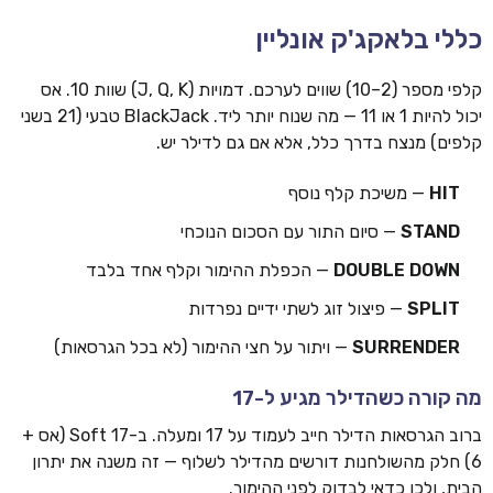
כללי בלאקג'ק אונליין
קלפי מספר (2–10) שווים לערכם. דמויות (J, Q, K) שוות 10. אס
יכול להיות 1 או 11 — מה שנוח יותר ליד. BlackJack טבעי (21 בשני
קלפים) מנצח בדרך כלל, אלא אם גם לדילר יש.
HIT
— משיכת קלף נוסף
STAND
— סיום התור עם הסכום הנוכחי
DOUBLE DOWN
— הכפלת ההימור וקלף אחד בלבד
SPLIT
— פיצול זוג לשתי ידיים נפרדות
SURRENDER
— ויתור על חצי ההימור (לא בכל הגרסאות)
מה קורה כשהדילר מגיע ל-17
ברוב הגרסאות הדילר חייב לעמוד על 17 ומעלה. ב-Soft 17 (אס +
6) חלק מהשולחנות דורשים מהדילר לשלוף — זה משנה את יתרון
הבית, ולכן כדאי לבדוק לפני ההימור.