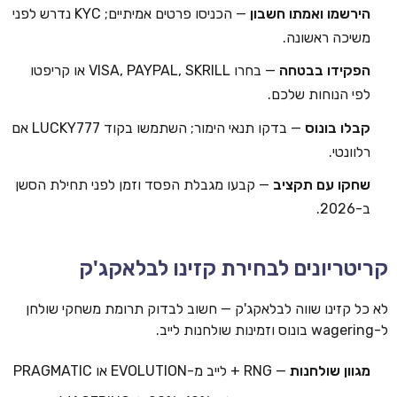
הירשמו ואמתו חשבון
— הכניסו פרטים אמיתיים; KYC נדרש לפני
משיכה ראשונה.
הפקידו בבטחה
— בחרו VISA, PAYPAL, SKRILL או קריפטו
לפי הנוחות שלכם.
קבלו בונוס
— בדקו תנאי הימור; השתמשו בקוד LUCKY777 אם
רלוונטי.
שחקו עם תקציב
— קבעו מגבלת הפסד וזמן לפני תחילת הסשן
ב-2026.
קריטריונים לבחירת קזינו לבלאקג'ק
לא כל קזינו שווה לבלאקג'ק — חשוב לבדוק תרומת משחקי שולחן
ל-wagering בונוס וזמינות שולחנות לייב.
מגוון שולחנות
— RNG + לייב מ-EVOLUTION או PRAGMATIC