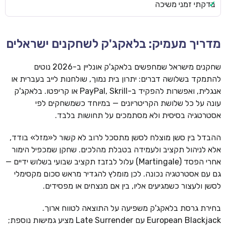
בדקתי זמני משיכה
מדריך מעמיק: בלאקג'ק לשחקנים ישראלים
שחקנים מישראל שמחפשים בלאקג'ק אונליין ב-2026 נוטים
להתמקד בשלושה דברים: יתרון בית נמוך, שולחנות לייב בעברית או
אנגלית, ואפשרות להפקיד ב-PayPal, Skrill או קריפטו. בלאקג'ק
עונה על כל שלושת הקריטריונים — במיוחד כשמשחקים לפי
אסטרטגיה בסיסית ולא מסתמכים על תחושות בלבד.
ההבדל בין סשן מוצלח לסשן מתסכל לרוב לא קשור ל«מזל» בודד,
אלא לניהול תקציב ולעמידה בטבלת מהלכים. שחקן שמכפיל הימור
אחרי הפסד (Martingale) עלול לבזבז תקציב שבועי בשלוש ידיים —
גם עם אסטרטגיה נכונה. לכן מומלץ להגדיר מראש סכום מקסימלי
לסשן ולעצור כשמגיעים אליו, בין אם מנצחים או מפסידים.
בחירת גרסת בלאקג'ק משפיעה על התוצאה לטווח ארוך.
European Blackjack עם Late Surrender מציע גמישות נוספת;