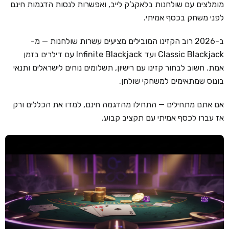
מומלצים עם שולחנות בלאקג'ק לייב, ואפשרות לנסות הדגמות חינם
לפני משחק בכסף אמיתי.
קזינו קריפטו
קזינו PayPal
ב-2026 רוב הקזינו המובילים מציעים עשרות שולחנות — מ-
Classic Blackjack ועד Infinite Blackjack עם דילרים בזמן
טורנירי קזינו
אמת. חשוב לבחור קזינו עם רישיון, תשלומים נוחים לישראלים ותנאי
הימורי ספורט
בונוס שמתאימים למשחקי שולחן.
אודות
אם אתם מתחילים — התחילו מהדגמה חינם, למדו את הכללים ורק
צור קשר
אז עברו לכסף אמיתי עם תקציב קבוע.
בלוג וחדשות
ביקורות
חדשות
טיפים
מדריכים