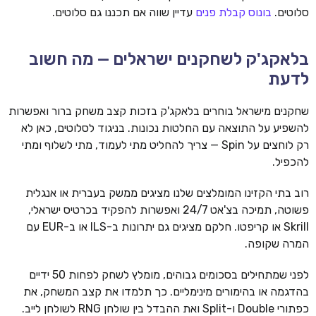
סלוטים.
בונוס קבלת פנים
עדיין שווה אם תכננו גם סלוטים.
בלאקג'ק לשחקנים ישראלים — מה חשוב
לדעת
שחקנים מישראל בוחרים בלאקג'ק בזכות קצב משחק ברור ואפשרות
להשפיע על התוצאה עם החלטות נכונות. בניגוד לסלוטים, כאן לא
רק לוחצים על Spin — צריך להחליט מתי לעמוד, מתי לשלוף ומתי
להכפיל.
רוב בתי הקזינו המומלצים שלנו מציגים ממשק בעברית או אנגלית
פשוטה, תמיכה בצ'אט 24/7 ואפשרות להפקיד בכרטיס ישראלי,
Skrill או קריפטו. חלקם מציגים גם יתרונות ב-ILS או ב-EUR עם
המרה שקופה.
לפני שמתחילים בסכומים גבוהים, מומלץ לשחק לפחות 50 ידיים
בהדגמה או בהימורים מינימליים. כך תלמדו את קצב המשחק, את
כפתורי Double ו-Split ואת ההבדל בין שולחן RNG לשולחן לייב.