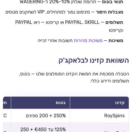
תנאי בונוס
— תרומת שולחן 10%–20% ל-WAGERING
מגבלות הימור
— מינימום נמוך למתחילים, VIP לשחקנים מנוסים
תשלומים
— PAYPAL, SKRILL או קריפטו — ראו PAYPAL
וקריפטו
משיכות
—
משיכות מהירות
חשובות אחרי זכייה
השוואת קזינו לבלאקג'ק
הטבלה מסכמת את חמשת הקזינו המומלצים שלנו — בונוס,
תשלומים ודירוג כללי.
קזינו
בונוס
תשל
RoySpins
250% + 200 ספינים
 BTC
125% עד €450 + 250