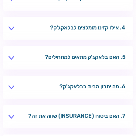
כן. רוב הקזינו מציעים מצב דמו. ניתן גם לנסות הדגמות
בעמוד המשחקים שלנו.
אילו קזינו מומלצים לבלאקג'ק?
RoySpins, MegaPari ו-Casoo מציעים מבחר רחב של
שולחנות בלאקג'ק RNG ולייב.
האם בלאקג'ק מתאים למתחילים?
כן — הכללים פשוטים יחסית, וניתן ללמוד אסטרטגיה בסיסית
תוך זמן קצר.
מה יתרון הבית בבלאקג'ק?
עם אסטרטגיה בסיסית — כ-0.5%–1%. בלי אסטרטגיה —
גבוה יותר.
האם ביטוח (INSURANCE) שווה את זה?
לרוב לא — סטטיסטית זה מהמרה עם יתרון בית גבוה.